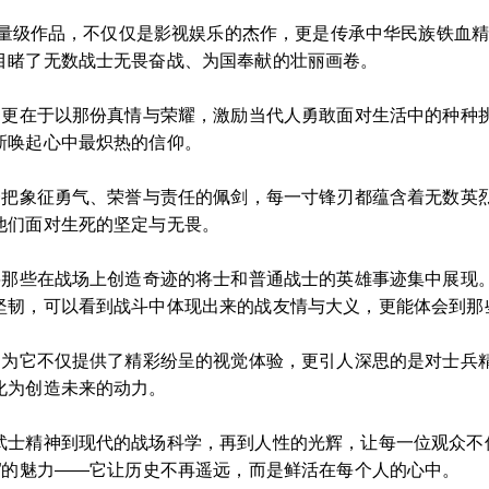
的重量级作品，不仅仅是影视娱乐的杰作，更是传承中华民族铁血
目睹了无数战士无畏奋战、为国奉献的壮丽画卷。
，更在于以那份真情与荣耀，激励当代人勇敢面对生活中的种种挑
新唤起心中最炽热的信仰。
是一把象征勇气、荣誉与责任的佩剑，每一寸锋刃都蕴含着无数英
他们面对生死的坚定与无畏。
，将那些在战场上创造奇迹的将士和普通战士的英雄事迹集中展现
坚韧，可以看到战斗中体现出来的战友情与大义，更能体会到那
，因为它不仅提供了精彩纷呈的视觉体验，更引人深思的是对士兵
化为创造未来的动力。
武士精神到现代的战场科学，再到人性的光辉，让每一位观众不
”的魅力——它让历史不再遥远，而是鲜活在每个人的心中。