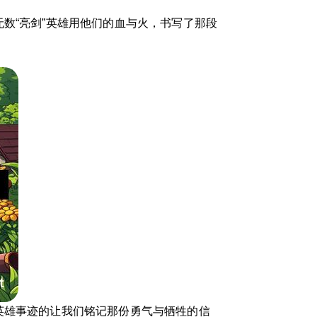
数“亮剑”英雄用他们的血与火，书写了那段
英雄事迹的让我们铭记那份勇气与牺牲的信